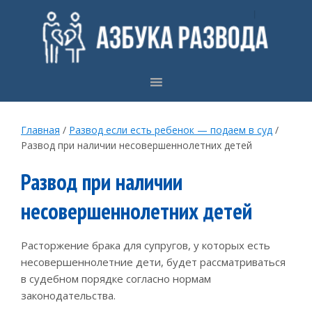
Skip
Skip
Skip
to
to
to
primary
main
primary
navigation
content
sidebar
Главная
/
Развод если есть ребенок — подаем в суд
/
Развод при наличии несовершеннолетних детей
Развод при наличии
несовершеннолетних детей
Расторжение брака для супругов, у которых есть
несовершеннолетние дети, будет рассматриваться
в судебном порядке согласно нормам
законодательства.